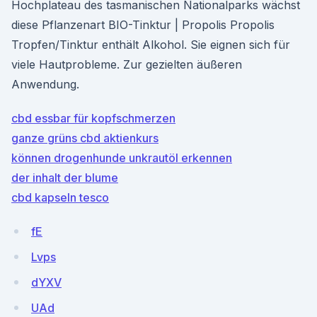
Hochplateau des tasmanischen Nationalparks wächst
diese Pflanzenart BIO-Tinktur | Propolis Propolis
Tropfen/Tinktur enthält Alkohol. Sie eignen sich für
viele Hautprobleme. Zur gezielten äußeren
Anwendung.
cbd essbar für kopfschmerzen
ganze grüns cbd aktienkurs
können drogenhunde unkrautöl erkennen
der inhalt der blume
cbd kapseln tesco
fE
Lvps
dYXV
UAd