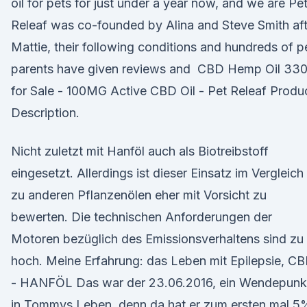
oil for pets for just under a year now, and we are Pe
Releaf was co-founded by Alina and Steve Smith aft
Mattie, their following conditions and hundreds of p
parents have given reviews and CBD Hemp Oil 33
for Sale - 100MG Active CBD Oil - Pet Releaf Produ
Description.
Nicht zuletzt mit Hanföl auch als Biotreibstoff
eingesetzt. Allerdings ist dieser Einsatz im Vergleich
zu anderen Pflanzenölen eher mit Vorsicht zu
bewerten. Die technischen Anforderungen der
Motoren bezüglich des Emissionsverhaltens sind zu
hoch. Meine Erfahrung: das Leben mit Epilepsie, C
- HANFÖL Das war der 23.06.2016, ein Wendepunk
in Tommys Leben, denn da hat er zum ersten mal 5