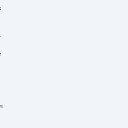
s
s
e
el