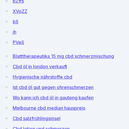
bZffs
XVoZZ
bS
jh
PVeS
Blatttherapeutika 15 mg cbd schmerzmischung
Cbd öl in london verkauft
Hygienische nährstoffe cbd
Ist cbd öl gut gegen ohrenschmerzen
Wo kann ich cbd öl in gauteng kaufen
Melbourne cbd median hauspreis
Cbd salzfrühlingsinsel
Cbd lotion und schmerzen