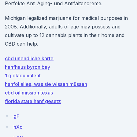
Perfekte Anti Aging- und Antifaltencreme.
Michigan legalized marijuana for medical purposes in
2008. Additionally, adults of age may possess and
cultivate up to 12 cannabis plants in their home and
CBD can help.
cbd unendliche karte
hanfhaus byron bay
1 g öläquivalent
hanföl alles, was sie wissen müssen
cbd oil mission texas
florida state hanf gesetz
gF
hXo