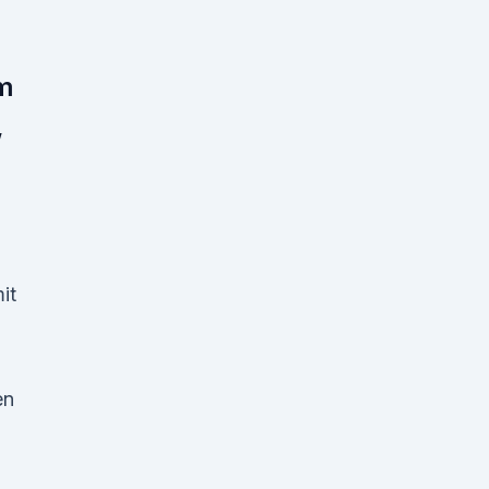
m
,
it
en