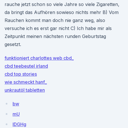
rauche jetzt schon so viele Jahre so viele Zigaretten,
da bringt das Aufhören sowieso nichts mehr B) Vom
Rauchen kommt man doch nie ganz weg, also
versuche ich es erst gar nicht C) Ich habe mir als
Zeitpunkt meinen nächsten runden Geburtstag
gesetzt.
funktioniert charlottes web cbd_
cbd teebeutel irland
cbd top stories
wie schmeckt hanf_
unkrautöl tabletten
bw
mU
IDGHg